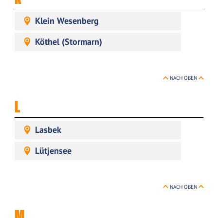
Klein Wesenberg
Köthel (Stormarn)
NACH OBEN
L
Lasbek
Lütjensee
NACH OBEN
M