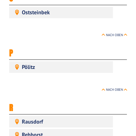
Oststeinbek
NACH OBEN
P
Pölitz
NACH OBEN
R
Rausdorf
Rehhorst