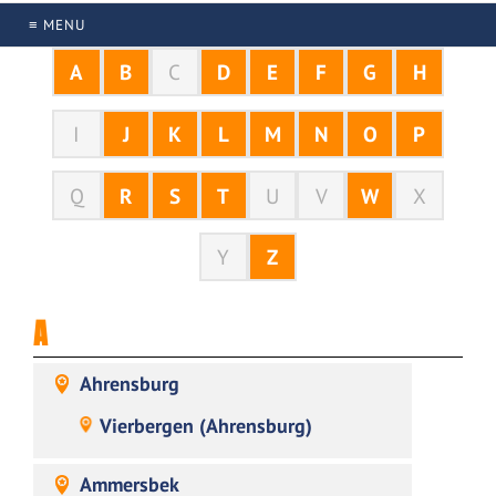
≡ MENU
A
B
C
D
E
F
G
H
I
J
K
L
M
N
O
P
Q
R
S
T
U
V
W
X
Y
Z
A
Ahrensburg
Vierbergen (Ahrensburg)
Ammersbek