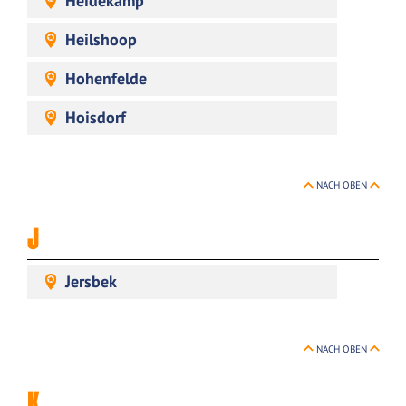
Heidekamp
Heilshoop
Hohenfelde
Hoisdorf
NACH OBEN
J
Jersbek
NACH OBEN
K