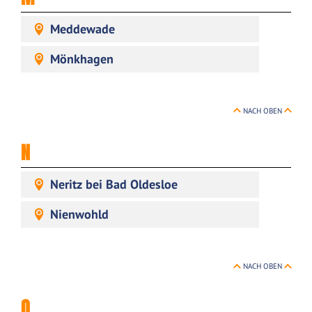
Meddewade
Mönkhagen
NACH OBEN
N
Neritz bei Bad Oldesloe
Nienwohld
NACH OBEN
O