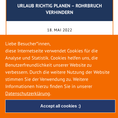
URLAUB RICHTIG PLANEN – ROHRBRUCH
VERHINDERN
18. MAI 2022
Egal ob Sommer oder Winter: Alle Menschen
Liebe Besucher*innen,
genießen ihren Urlaub. Dabei zieht es die Einen
diese Internetseite verwendet Cookies für die
weiter weg, die Anderen bleiben dann doch
Analyse und Statistik. Cookies helfen uns, die
lieber in der Heimat. Wenn Sie für eine längere
Benutzerfreundlichkeit unserer Website zu
Zeit wegfahren möchten, gibt es einige Dinge zu
verbessern. Durch die weitere Nutzung der Website
beachten, damit nicht anschließend eine böse
stimmen Sie der Verwendung zu. Weitere
Überraschung auf Sie wartet. Um einen
Informationen hierzu finden Sie in unserer
möglichst entspannten Urlaub zu […]
Datenschutzerklärung
.
Accept all cookies :)