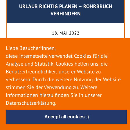
URLAUB RICHTIG PLANEN – ROHRBRUCH
VERHINDERN
18. MAI 2022
Egal ob Sommer oder Winter: Alle Menschen
Liebe Besucher*innen,
genießen ihren Urlaub. Dabei zieht es die Einen
diese Internetseite verwendet Cookies für die
weiter weg, die Anderen bleiben dann doch
Analyse und Statistik. Cookies helfen uns, die
lieber in der Heimat. Wenn Sie für eine längere
Benutzerfreundlichkeit unserer Website zu
Zeit wegfahren möchten, gibt es einige Dinge zu
verbessern. Durch die weitere Nutzung der Website
beachten, damit nicht anschließend eine böse
stimmen Sie der Verwendung zu. Weitere
Überraschung auf Sie wartet. Um einen
Informationen hierzu finden Sie in unserer
möglichst entspannten Urlaub zu […]
Datenschutzerklärung
.
Accept all cookies :)