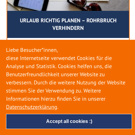
URLAUB RICHTIG PLANEN – ROHRBRUCH
VERHINDERN
18. MAI 2022
Liebe Besucher*innen,
Egal ob Sommer oder Winter: Alle Menschen
diese Internetseite verwendet Cookies für die
genießen ihren Urlaub. Dabei zieht es die Einen
Analyse und Statistik. Cookies helfen uns, die
weiter weg, die Anderen bleiben dann doch
Benutzerfreundlichkeit unserer Website zu
lieber in der Heimat. Wenn Sie für eine längere
verbessern. Durch die weitere Nutzung der Website
Zeit wegfahren möchten, gibt es einige Dinge zu
stimmen Sie der Verwendung zu. Weitere
beachten, damit nicht anschließend eine böse
Informationen hierzu finden Sie in unserer
Überraschung auf Sie wartet. Um einen
Datenschutzerklärung
.
möglichst entspannten Urlaub zu […]
Accept all cookies :)