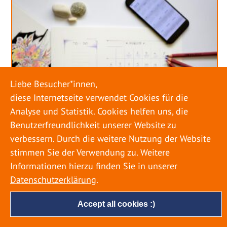
Liebe Besucher*innen,
diese Internetseite verwendet Cookies für die
Analyse und Statistik. Cookies helfen uns, die
Benutzerfreundlichkeit unserer Website zu
verbessern. Durch die weitere Nutzung der Website
stimmen Sie der Verwendung zu. Weitere
URLAUB RICHTIG PLANEN – ROHRBRUCH
VERHINDERN
Informationen hierzu finden Sie in unserer
Datenschutzerklärung
.
18. MAI 2022
Accept all cookies :)
Egal ob Sommer oder Winter: Alle Menschen
genießen ihren Urlaub. Dabei zieht es die Einen