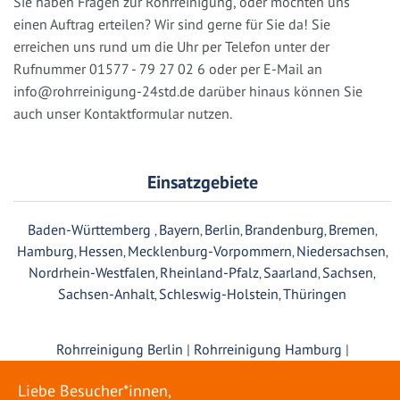
Sie haben Fragen zur Rohrreinigung, oder möchten uns
einen Auftrag erteilen? Wir sind gerne für Sie da! Sie
erreichen uns rund um die Uhr per Telefon unter der
Rufnummer 01577 - 79 27 02 6 oder per E-Mail an
info@rohrreinigung-24std.de
darüber hinaus können Sie
auch unser Kontaktformular nutzen.
Einsatzgebiete
Baden-Württemberg
Bayern
Berlin
Brandenburg
Bremen
,
,
,
,
,
Hamburg
Hessen
Mecklenburg-Vorpommern
Niedersachsen
,
,
,
,
Nordrhein-Westfalen
Rheinland-Pfalz
Saarland
Sachsen
,
,
,
,
Sachsen-Anhalt
Schleswig-Holstein
Thüringen
,
,
Rohrreinigung Berlin
|
Rohrreinigung Hamburg
|
Rohrreinigung München
|
Rohrreinigung Köln
|
Rohrreinigung
Frankfurt
|
Rohrreinigung Stuttgart
|
Rohrreinigung
Liebe Besucher*innen,