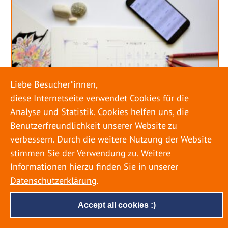
Liebe Besucher*innen,
diese Internetseite verwendet Cookies für die
Analyse und Statistik. Cookies helfen uns, die
Benutzerfreundlichkeit unserer Website zu
verbessern. Durch die weitere Nutzung der Website
stimmen Sie der Verwendung zu. Weitere
URLAUB RICHTIG PLANEN – ROHRBRUCH
VERHINDERN
Informationen hierzu finden Sie in unserer
Datenschutzerklärung
.
18. MAI 2022
Accept all cookies :)
Egal ob Sommer oder Winter: Alle Menschen
genießen ihren Urlaub. Dabei zieht es die Einen