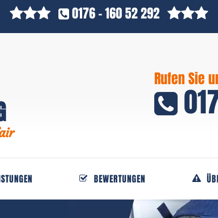
0176 - 160 52 292
Rufen Sie u
017
G
air
ISTUNGEN
BEWERTUNGEN
ÜB