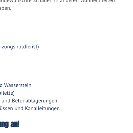
 ungewünschte Schäden in anderen Wohneinheiten
aben.
eizungsnotdienst)
d Wasserstein
ilette)
- und Betonablagerungen
üssen und Kanalleitungen
ung an!