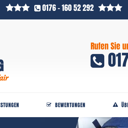
0176 - 160 52 292
Rufen Sie u
017
G
air
ISTUNGEN
BEWERTUNGEN
ÜB