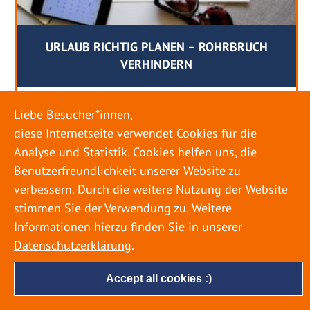
URLAUB RICHTIG PLANEN – ROHRBRUCH
VERHINDERN
18. MAI 2022
Liebe Besucher*innen,
Egal ob Sommer oder Winter: Alle Menschen
diese Internetseite verwendet Cookies für die
genießen ihren Urlaub. Dabei zieht es die Einen
Analyse und Statistik. Cookies helfen uns, die
weiter weg, die Anderen bleiben dann doch
Benutzerfreundlichkeit unserer Website zu
lieber in der Heimat. Wenn Sie für eine längere
verbessern. Durch die weitere Nutzung der Website
Zeit wegfahren möchten, gibt es einige Dinge zu
stimmen Sie der Verwendung zu. Weitere
beachten, damit nicht anschließend eine böse
Informationen hierzu finden Sie in unserer
Überraschung auf Sie wartet. Um einen
Datenschutzerklärung
.
möglichst entspannten Urlaub zu […]
Accept all cookies :)