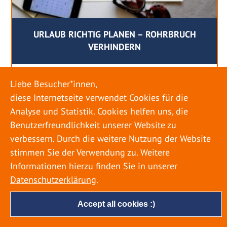
URLAUB RICHTIG PLANEN – ROHRBRUCH
VERHINDERN
18. MAI 2022
Liebe Besucher*innen,
Egal ob Sommer oder Winter: Alle Menschen
diese Internetseite verwendet Cookies für die
genießen ihren Urlaub. Dabei zieht es die Einen
Analyse und Statistik. Cookies helfen uns, die
weiter weg, die Anderen bleiben dann doch
Benutzerfreundlichkeit unserer Website zu
lieber in der Heimat. Wenn Sie für eine längere
verbessern. Durch die weitere Nutzung der Website
Zeit wegfahren möchten, gibt es einige Dinge zu
stimmen Sie der Verwendung zu. Weitere
beachten, damit nicht anschließend eine böse
Informationen hierzu finden Sie in unserer
Überraschung auf Sie wartet. Um einen
Datenschutzerklärung
.
möglichst entspannten Urlaub zu […]
Accept all cookies :)