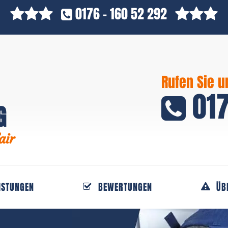
0176 - 160 52 292
Rufen Sie u
017
G
air
ISTUNGEN
BEWERTUNGEN
ÜB