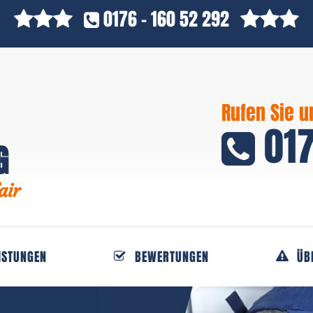
0176 - 160 52 292
Rufen Sie u
017
G
air
ISTUNGEN
BEWERTUNGEN
ÜB