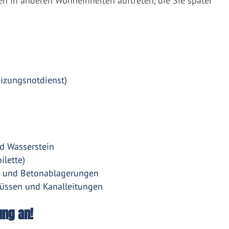
 in anderen Wohneinheiten auftreten, die Sie später
eizungsnotdienst)
d Wasserstein
ilette)
- und Betonablagerungen
üssen und Kanalleitungen
ung an!