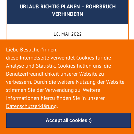
URLAUB RICHTIG PLANEN – ROHRBRUCH
VERHINDERN
18. MAI 2022
Egal ob Sommer oder Winter: Alle Menschen
Liebe Besucher*innen,
genießen ihren Urlaub. Dabei zieht es die Einen
diese Internetseite verwendet Cookies für die
weiter weg, die Anderen bleiben dann doch
Analyse und Statistik. Cookies helfen uns, die
lieber in der Heimat. Wenn Sie für eine längere
Benutzerfreundlichkeit unserer Website zu
Zeit wegfahren möchten, gibt es einige Dinge zu
verbessern. Durch die weitere Nutzung der Website
beachten, damit nicht anschließend eine böse
stimmen Sie der Verwendung zu. Weitere
Überraschung auf Sie wartet. Um einen
Informationen hierzu finden Sie in unserer
möglichst entspannten Urlaub zu […]
Datenschutzerklärung
.
Accept all cookies :)