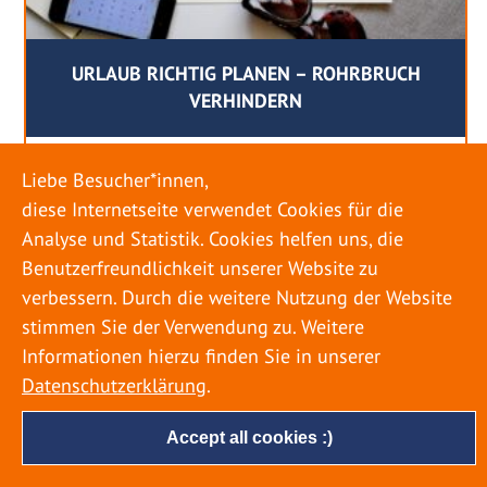
URLAUB RICHTIG PLANEN – ROHRBRUCH
VERHINDERN
18. MAI 2022
Liebe Besucher*innen,
Egal ob Sommer oder Winter: Alle Menschen
diese Internetseite verwendet Cookies für die
genießen ihren Urlaub. Dabei zieht es die Einen
Analyse und Statistik. Cookies helfen uns, die
weiter weg, die Anderen bleiben dann doch
Benutzerfreundlichkeit unserer Website zu
lieber in der Heimat. Wenn Sie für eine längere
verbessern. Durch die weitere Nutzung der Website
Zeit wegfahren möchten, gibt es einige Dinge zu
stimmen Sie der Verwendung zu. Weitere
beachten, damit nicht anschließend eine böse
Informationen hierzu finden Sie in unserer
Überraschung auf Sie wartet. Um einen
Datenschutzerklärung
.
möglichst entspannten Urlaub zu […]
Accept all cookies :)