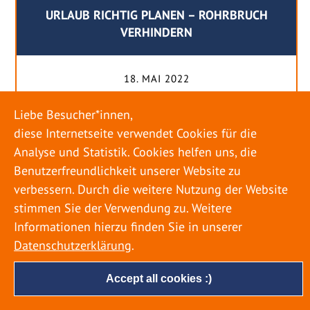
URLAUB RICHTIG PLANEN – ROHRBRUCH
VERHINDERN
18. MAI 2022
Egal ob Sommer oder Winter: Alle Menschen
Liebe Besucher*innen,
genießen ihren Urlaub. Dabei zieht es die Einen
diese Internetseite verwendet Cookies für die
weiter weg, die Anderen bleiben dann doch
Analyse und Statistik. Cookies helfen uns, die
lieber in der Heimat. Wenn Sie für eine längere
Benutzerfreundlichkeit unserer Website zu
Zeit wegfahren möchten, gibt es einige Dinge zu
verbessern. Durch die weitere Nutzung der Website
beachten, damit nicht anschließend eine böse
stimmen Sie der Verwendung zu. Weitere
Überraschung auf Sie wartet. Um einen
Informationen hierzu finden Sie in unserer
möglichst entspannten Urlaub zu […]
Datenschutzerklärung
.
Accept all cookies :)