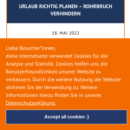
URLAUB RICHTIG PLANEN – ROHRBRUCH
VERHINDERN
18. MAI 2022
Egal ob Sommer oder Winter: Alle Menschen
Liebe Besucher*innen,
genießen ihren Urlaub. Dabei zieht es die Einen
diese Internetseite verwendet Cookies für die
weiter weg, die Anderen bleiben dann doch
Analyse und Statistik. Cookies helfen uns, die
lieber in der Heimat. Wenn Sie für eine längere
Benutzerfreundlichkeit unserer Website zu
Zeit wegfahren möchten, gibt es einige Dinge zu
verbessern. Durch die weitere Nutzung der Website
beachten, damit nicht anschließend eine böse
stimmen Sie der Verwendung zu. Weitere
Überraschung auf Sie wartet. Um einen
Informationen hierzu finden Sie in unserer
möglichst entspannten Urlaub zu […]
Datenschutzerklärung
.
Accept all cookies :)