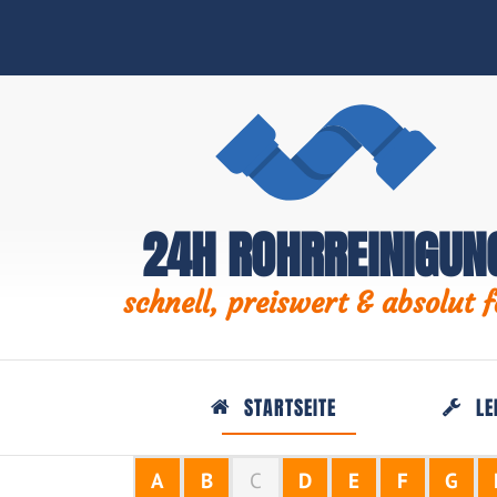
24H ROHRREINIGUN
schnell, preiswert & absolut f
STARTSEITE
LE
A
B
C
D
E
F
G