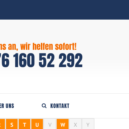
ns an, wir helfen sofort!
6 160 52 292
ER UNS
KONTAKT
R
S
T
U
V
W
X
Y