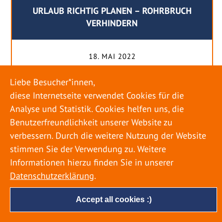
URLAUB RICHTIG PLANEN – ROHRBRUCH
VERHINDERN
18. MAI 2022
Egal ob Sommer oder Winter: Alle Menschen
Liebe Besucher*innen,
genießen ihren Urlaub. Dabei zieht es die Einen
diese Internetseite verwendet Cookies für die
weiter weg, die Anderen bleiben dann doch
Analyse und Statistik. Cookies helfen uns, die
lieber in der Heimat. Wenn Sie für eine längere
Benutzerfreundlichkeit unserer Website zu
Zeit wegfahren möchten, gibt es einige Dinge zu
verbessern. Durch die weitere Nutzung der Website
beachten, damit nicht anschließend eine böse
stimmen Sie der Verwendung zu. Weitere
Überraschung auf Sie wartet. Um einen
Informationen hierzu finden Sie in unserer
möglichst entspannten Urlaub zu […]
Datenschutzerklärung
.
Accept all cookies :)