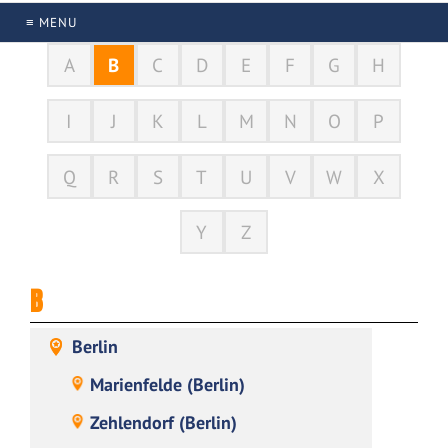
≡ MENU
A
B
C
D
E
F
G
H
I
J
K
L
M
N
O
P
Q
R
S
T
U
V
W
X
Y
Z
B
Berlin
Marienfelde (Berlin)
Zehlendorf (Berlin)