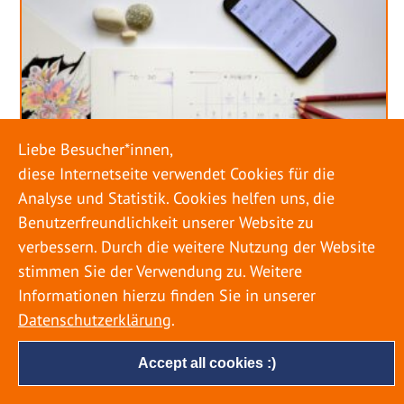
Liebe Besucher*innen,
diese Internetseite verwendet Cookies für die
Analyse und Statistik. Cookies helfen uns, die
Benutzerfreundlichkeit unserer Website zu
verbessern. Durch die weitere Nutzung der Website
stimmen Sie der Verwendung zu. Weitere
URLAUB RICHTIG PLANEN – ROHRBRUCH
VERHINDERN
Informationen hierzu finden Sie in unserer
Datenschutzerklärung
.
18. MAI 2022
Accept all cookies :)
Egal ob Sommer oder Winter: Alle Menschen
genießen ihren Urlaub. Dabei zieht es die Einen