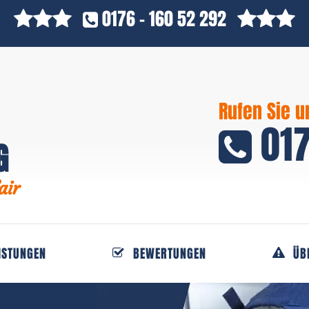
0176 - 160 52 292
Rufen Sie u
017
G
air
ISTUNGEN
BEWERTUNGEN
ÜB