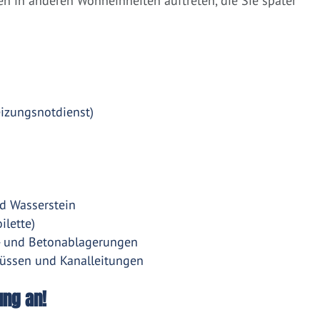
 in anderen Wohneinheiten auftreten, die Sie später
eizungsnotdienst)
d Wasserstein
ilette)
- und Betonablagerungen
üssen und Kanalleitungen
ung an!