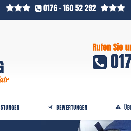
0176 - 160 52 292
Rufen Sie u
017
G
air
ISTUNGEN
BEWERTUNGEN
ÜB