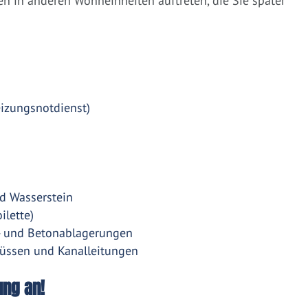
 in anderen Wohneinheiten auftreten, die Sie später
eizungsnotdienst)
d Wasserstein
ilette)
- und Betonablagerungen
üssen und Kanalleitungen
ung an!