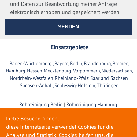
und Daten zur Beantwortung meiner Anfrage
elektronisch erhoben und gespeichert werden.
Einsatzgebiete
Baden-Württemberg
Bayern
Berlin
Brandenburg
Bremen
,
,
,
,
,
Hamburg
Hessen
Mecklenburg-Vorpommern
Niedersachsen
,
,
,
,
Nordrhein-Westfalen
Rheinland-Pfalz
Saarland
Sachsen
,
,
,
,
Sachsen-Anhalt
Schleswig-Holstein
Thüringen
,
,
Rohrreinigung Berlin
|
Rohrreinigung Hamburg
|
Rohrreinigung München
|
Rohrreinigung Köln
|
Rohrreinigung
Frankfurt
|
Rohrreinigung Stuttgart
|
Rohrreinigung
Liebe Besucher*innen,
Düsseldorf
|
Rohrreinigung Dortmund
|
Rohrreinigung Essen
|
diese Internetseite verwendet Cookies für die
Rohrreinigung Bremen
|
Rohrreinigung Leipzig
|
Analyse und Statistik. Cookies helfen uns, die