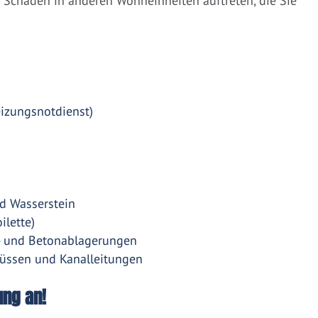
Schäden in anderen Wohneinheiten auftreten, die Sie
eizungsnotdienst)
d Wasserstein
ilette)
- und Betonablagerungen
üssen und Kanalleitungen
ung an!