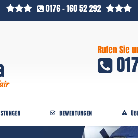
0176 - 160 52 292
Rufen Sie u
017
G
air
ISTUNGEN
BEWERTUNGEN
ÜB