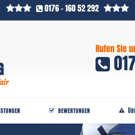
0176 - 160 52 292
Rufen Sie u
017
G
air
ISTUNGEN
BEWERTUNGEN
ÜB