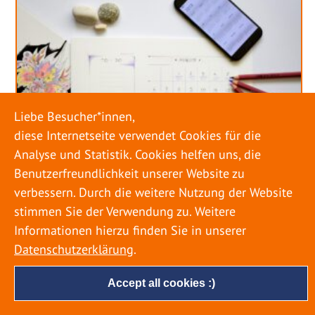
Liebe Besucher*innen,
diese Internetseite verwendet Cookies für die
Analyse und Statistik. Cookies helfen uns, die
Benutzerfreundlichkeit unserer Website zu
verbessern. Durch die weitere Nutzung der Website
stimmen Sie der Verwendung zu. Weitere
URLAUB RICHTIG PLANEN – ROHRBRUCH
VERHINDERN
Informationen hierzu finden Sie in unserer
Datenschutzerklärung
.
18. MAI 2022
Accept all cookies :)
Egal ob Sommer oder Winter: Alle Menschen
genießen ihren Urlaub. Dabei zieht es die Einen