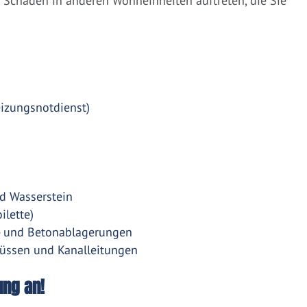
Schäden in anderen Wohneinheiten auftreten, die Sie
eizungsnotdienst)
d Wasserstein
ilette)
- und Betonablagerungen
üssen und Kanalleitungen
ung an!