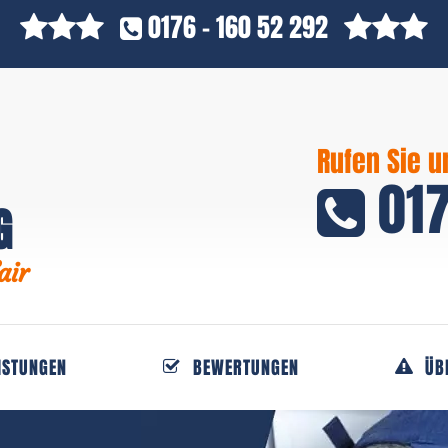
0176 - 160 52 292
Rufen Sie u
017
G
air
ISTUNGEN
BEWERTUNGEN
ÜB