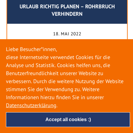
URLAUB RICHTIG PLANEN – ROHRBRUCH
VERHINDERN
18. MAI 2022
Egal ob Sommer oder Winter: Alle Menschen
Liebe Besucher*innen,
genießen ihren Urlaub. Dabei zieht es die Einen
diese Internetseite verwendet Cookies für die
weiter weg, die Anderen bleiben dann doch
Analyse und Statistik. Cookies helfen uns, die
lieber in der Heimat. Wenn Sie für eine längere
Benutzerfreundlichkeit unserer Website zu
Zeit wegfahren möchten, gibt es einige Dinge zu
verbessern. Durch die weitere Nutzung der Website
beachten, damit nicht anschließend eine böse
stimmen Sie der Verwendung zu. Weitere
Überraschung auf Sie wartet. Um einen
Informationen hierzu finden Sie in unserer
möglichst entspannten Urlaub zu […]
Datenschutzerklärung
.
Accept all cookies :)