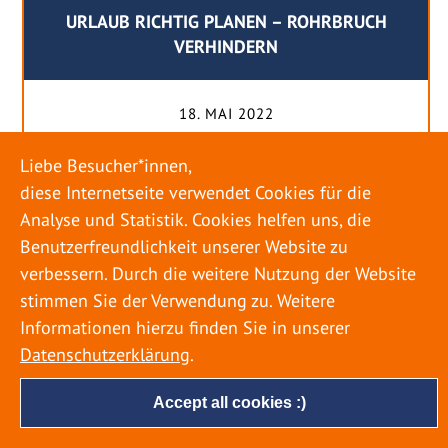
URLAUB RICHTIG PLANEN – ROHRBRUCH
VERHINDERN
18. MAI 2022
Egal ob Sommer oder Winter: Alle Menschen
Liebe Besucher*innen,
genießen ihren Urlaub. Dabei zieht es die Einen
diese Internetseite verwendet Cookies für die
weiter weg, die Anderen bleiben dann doch
Analyse und Statistik. Cookies helfen uns, die
lieber in der Heimat. Wenn Sie für eine längere
Benutzerfreundlichkeit unserer Website zu
Zeit wegfahren möchten, gibt es einige Dinge zu
verbessern. Durch die weitere Nutzung der Website
beachten, damit nicht anschließend eine böse
stimmen Sie der Verwendung zu. Weitere
Überraschung auf Sie wartet. Um einen
Informationen hierzu finden Sie in unserer
möglichst entspannten Urlaub zu […]
Datenschutzerklärung
.
Accept all cookies :)