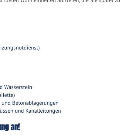
nderen Wohneinheiten auftreten, die Sie später zu
eizungsnotdienst)
d Wasserstein
ilette)
- und Betonablagerungen
üssen und Kanalleitungen
ung an!