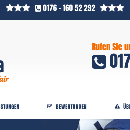
0176 - 160 52 292
Rufen Sie u
017
G
air
ISTUNGEN
BEWERTUNGEN
ÜB