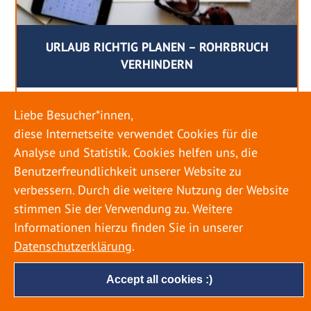
URLAUB RICHTIG PLANEN – ROHRBRUCH
VERHINDERN
18. MAI 2022
Liebe Besucher*innen,
Egal ob Sommer oder Winter: Alle Menschen
diese Internetseite verwendet Cookies für die
genießen ihren Urlaub. Dabei zieht es die Einen
Analyse und Statistik. Cookies helfen uns, die
weiter weg, die Anderen bleiben dann doch
Benutzerfreundlichkeit unserer Website zu
lieber in der Heimat. Wenn Sie für eine längere
verbessern. Durch die weitere Nutzung der Website
Zeit wegfahren möchten, gibt es einige Dinge zu
stimmen Sie der Verwendung zu. Weitere
beachten, damit nicht anschließend eine böse
Informationen hierzu finden Sie in unserer
Überraschung auf Sie wartet. Um einen
Datenschutzerklärung
.
möglichst entspannten Urlaub zu […]
Accept all cookies :)