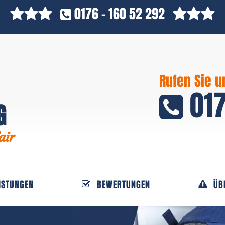
0176 - 160 52 292
Rufen Sie u
017
G
air
ISTUNGEN
BEWERTUNGEN
ÜB