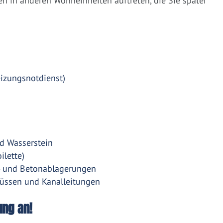
 in anderen Wohneinheiten auftreten, die Sie später
eizungsnotdienst)
d Wasserstein
ilette)
- und Betonablagerungen
üssen und Kanalleitungen
ung an!