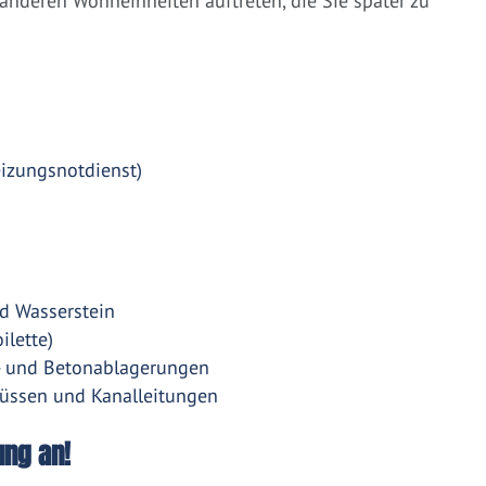
nderen Wohneinheiten auftreten, die Sie später zu
eizungsnotdienst)
d Wasserstein
ilette)
- und Betonablagerungen
üssen und Kanalleitungen
ung an!