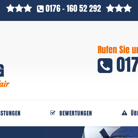
0176 - 160 52 292
Rufen Sie u
017
G
air
ISTUNGEN
BEWERTUNGEN
ÜB