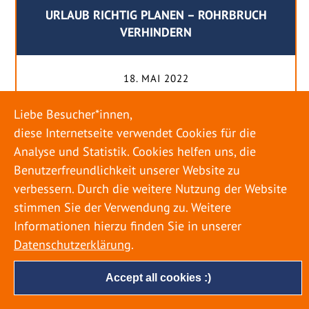
URLAUB RICHTIG PLANEN – ROHRBRUCH
VERHINDERN
18. MAI 2022
Egal ob Sommer oder Winter: Alle Menschen
Liebe Besucher*innen,
genießen ihren Urlaub. Dabei zieht es die Einen
diese Internetseite verwendet Cookies für die
weiter weg, die Anderen bleiben dann doch
Analyse und Statistik. Cookies helfen uns, die
lieber in der Heimat. Wenn Sie für eine längere
Benutzerfreundlichkeit unserer Website zu
Zeit wegfahren möchten, gibt es einige Dinge zu
verbessern. Durch die weitere Nutzung der Website
beachten, damit nicht anschließend eine böse
stimmen Sie der Verwendung zu. Weitere
Überraschung auf Sie wartet. Um einen
Informationen hierzu finden Sie in unserer
möglichst entspannten Urlaub zu […]
Datenschutzerklärung
.
Accept all cookies :)