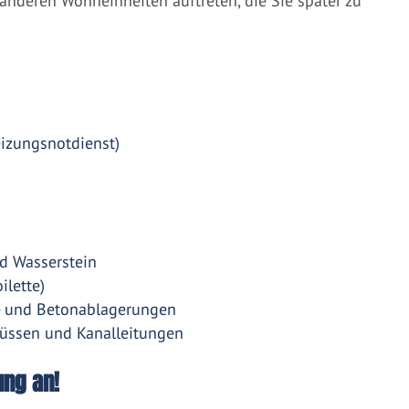
nderen Wohneinheiten auftreten, die Sie später zu
eizungsnotdienst)
d Wasserstein
ilette)
- und Betonablagerungen
üssen und Kanalleitungen
ung an!