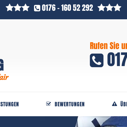
0176 - 160 52 292
Rufen Sie u
017
G
air
ISTUNGEN
BEWERTUNGEN
ÜB