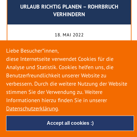
URLAUB RICHTIG PLANEN – ROHRBRUCH
VERHINDERN
18. MAI 2022
Egal ob Sommer oder Winter: Alle Menschen
Liebe Besucher*innen,
genießen ihren Urlaub. Dabei zieht es die Einen
diese Internetseite verwendet Cookies für die
weiter weg, die Anderen bleiben dann doch
Analyse und Statistik. Cookies helfen uns, die
lieber in der Heimat. Wenn Sie für eine längere
Benutzerfreundlichkeit unserer Website zu
Zeit wegfahren möchten, gibt es einige Dinge zu
verbessern. Durch die weitere Nutzung der Website
beachten, damit nicht anschließend eine böse
stimmen Sie der Verwendung zu. Weitere
Überraschung auf Sie wartet. Um einen
Informationen hierzu finden Sie in unserer
möglichst entspannten Urlaub zu […]
Datenschutzerklärung
.
Accept all cookies :)