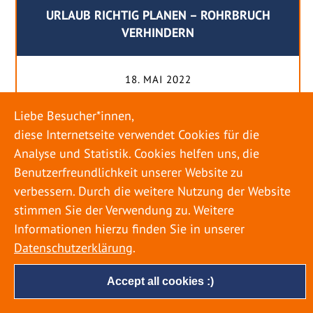
URLAUB RICHTIG PLANEN – ROHRBRUCH
VERHINDERN
18. MAI 2022
Egal ob Sommer oder Winter: Alle Menschen
Liebe Besucher*innen,
genießen ihren Urlaub. Dabei zieht es die Einen
diese Internetseite verwendet Cookies für die
weiter weg, die Anderen bleiben dann doch
Analyse und Statistik. Cookies helfen uns, die
lieber in der Heimat. Wenn Sie für eine längere
Benutzerfreundlichkeit unserer Website zu
Zeit wegfahren möchten, gibt es einige Dinge zu
verbessern. Durch die weitere Nutzung der Website
beachten, damit nicht anschließend eine böse
stimmen Sie der Verwendung zu. Weitere
Überraschung auf Sie wartet. Um einen
Informationen hierzu finden Sie in unserer
möglichst entspannten Urlaub zu […]
Datenschutzerklärung
.
Accept all cookies :)