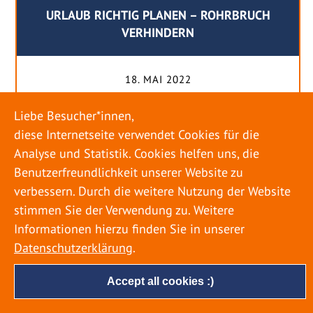
URLAUB RICHTIG PLANEN – ROHRBRUCH
VERHINDERN
18. MAI 2022
Egal ob Sommer oder Winter: Alle Menschen
Liebe Besucher*innen,
genießen ihren Urlaub. Dabei zieht es die Einen
diese Internetseite verwendet Cookies für die
weiter weg, die Anderen bleiben dann doch
Analyse und Statistik. Cookies helfen uns, die
lieber in der Heimat. Wenn Sie für eine längere
Benutzerfreundlichkeit unserer Website zu
Zeit wegfahren möchten, gibt es einige Dinge zu
verbessern. Durch die weitere Nutzung der Website
beachten, damit nicht anschließend eine böse
stimmen Sie der Verwendung zu. Weitere
Überraschung auf Sie wartet. Um einen
Informationen hierzu finden Sie in unserer
möglichst entspannten Urlaub zu […]
Datenschutzerklärung
.
Accept all cookies :)