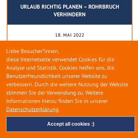
URLAUB RICHTIG PLANEN – ROHRBRUCH
VERHINDERN
18. MAI 2022
Egal ob Sommer oder Winter: Alle Menschen
Liebe Besucher*innen,
genießen ihren Urlaub. Dabei zieht es die Einen
diese Internetseite verwendet Cookies für die
weiter weg, die Anderen bleiben dann doch
Analyse und Statistik. Cookies helfen uns, die
lieber in der Heimat. Wenn Sie für eine längere
Benutzerfreundlichkeit unserer Website zu
Zeit wegfahren möchten, gibt es einige Dinge zu
verbessern. Durch die weitere Nutzung der Website
beachten, damit nicht anschließend eine böse
stimmen Sie der Verwendung zu. Weitere
Überraschung auf Sie wartet. Um einen
Informationen hierzu finden Sie in unserer
möglichst entspannten Urlaub zu […]
Datenschutzerklärung
.
Accept all cookies :)