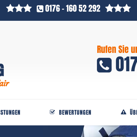
0176 - 160 52 292
Rufen Sie u
017
G
air
ISTUNGEN
BEWERTUNGEN
ÜB