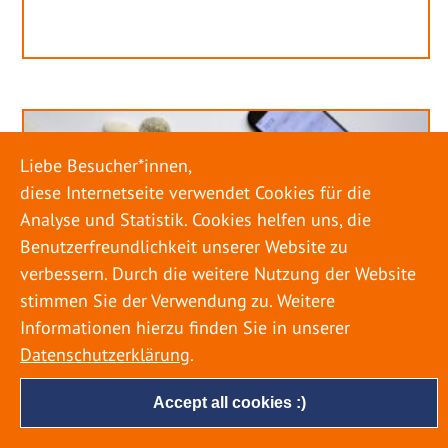
Liebe Besucher*innen,
diese Internetseite verwendet Cookies für die
Analyse und Statistik. Cookies helfen uns, die
Benutzerfreundlichkeit unserer Website zu
verbessern. Durch die weitere Nutzung der Website
stimmen Sie der Verwendung zu. Weitere
Informationen hierzu finden Sie in unserer
Datenschutzerklärung
.
Accept all cookies :)
URLAUB RICHTIG PLANEN – ROHRBRUCH
VERHINDERN