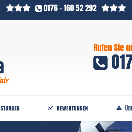
0176 - 160 52 292
Rufen Sie u
017
G
air
ISTUNGEN
BEWERTUNGEN
ÜB