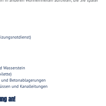
 in anderen Wohneinheiten auftreten, die Sie später
eizungsnotdienst)
d Wasserstein
ilette)
- und Betonablagerungen
üssen und Kanalleitungen
ung an!