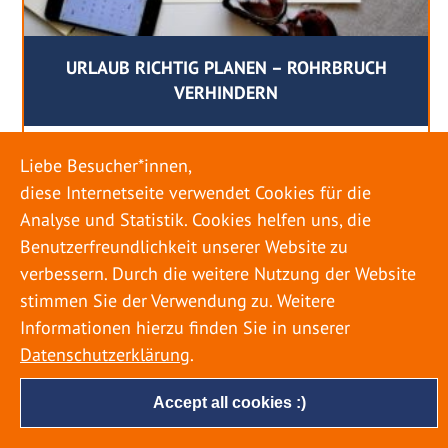
URLAUB RICHTIG PLANEN – ROHRBRUCH
VERHINDERN
18. MAI 2022
Liebe Besucher*innen,
Egal ob Sommer oder Winter: Alle Menschen
diese Internetseite verwendet Cookies für die
genießen ihren Urlaub. Dabei zieht es die Einen
Analyse und Statistik. Cookies helfen uns, die
weiter weg, die Anderen bleiben dann doch
Benutzerfreundlichkeit unserer Website zu
lieber in der Heimat. Wenn Sie für eine längere
verbessern. Durch die weitere Nutzung der Website
Zeit wegfahren möchten, gibt es einige Dinge zu
stimmen Sie der Verwendung zu. Weitere
beachten, damit nicht anschließend eine böse
Informationen hierzu finden Sie in unserer
Überraschung auf Sie wartet. Um einen
Datenschutzerklärung
.
möglichst entspannten Urlaub zu […]
Accept all cookies :)