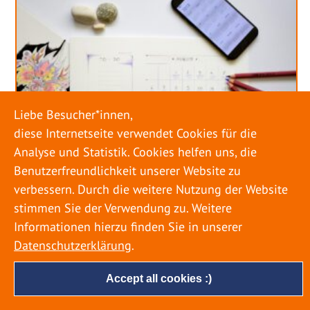
Liebe Besucher*innen,
diese Internetseite verwendet Cookies für die
Analyse und Statistik. Cookies helfen uns, die
Benutzerfreundlichkeit unserer Website zu
verbessern. Durch die weitere Nutzung der Website
stimmen Sie der Verwendung zu. Weitere
URLAUB RICHTIG PLANEN – ROHRBRUCH
VERHINDERN
Informationen hierzu finden Sie in unserer
Datenschutzerklärung
.
18. MAI 2022
Accept all cookies :)
Egal ob Sommer oder Winter: Alle Menschen
genießen ihren Urlaub. Dabei zieht es die Einen