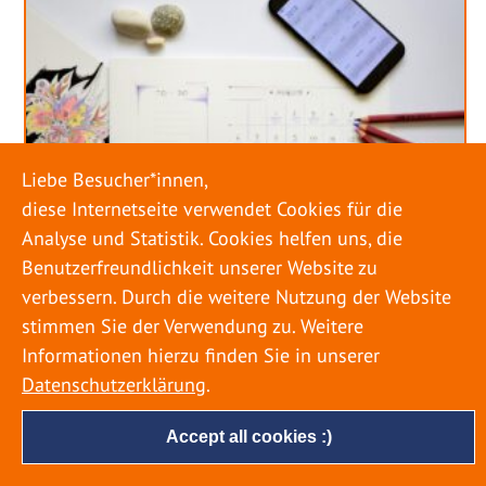
Liebe Besucher*innen,
diese Internetseite verwendet Cookies für die
Analyse und Statistik. Cookies helfen uns, die
Benutzerfreundlichkeit unserer Website zu
verbessern. Durch die weitere Nutzung der Website
stimmen Sie der Verwendung zu. Weitere
URLAUB RICHTIG PLANEN – ROHRBRUCH
VERHINDERN
Informationen hierzu finden Sie in unserer
Datenschutzerklärung
.
18. MAI 2022
Accept all cookies :)
Egal ob Sommer oder Winter: Alle Menschen
genießen ihren Urlaub. Dabei zieht es die Einen