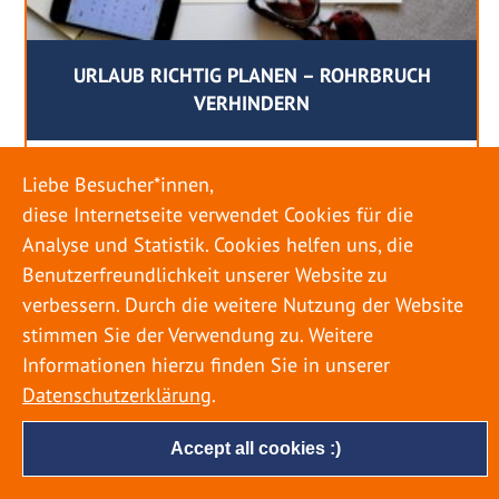
URLAUB RICHTIG PLANEN – ROHRBRUCH
VERHINDERN
18. MAI 2022
Liebe Besucher*innen,
Egal ob Sommer oder Winter: Alle Menschen
diese Internetseite verwendet Cookies für die
genießen ihren Urlaub. Dabei zieht es die Einen
Analyse und Statistik. Cookies helfen uns, die
weiter weg, die Anderen bleiben dann doch
Benutzerfreundlichkeit unserer Website zu
lieber in der Heimat. Wenn Sie für eine längere
verbessern. Durch die weitere Nutzung der Website
Zeit wegfahren möchten, gibt es einige Dinge zu
stimmen Sie der Verwendung zu. Weitere
beachten, damit nicht anschließend eine böse
Informationen hierzu finden Sie in unserer
Überraschung auf Sie wartet. Um einen
Datenschutzerklärung
.
möglichst entspannten Urlaub zu […]
Accept all cookies :)