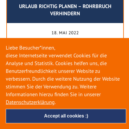
URLAUB RICHTIG PLANEN – ROHRBRUCH
VERHINDERN
18. MAI 2022
Egal ob Sommer oder Winter: Alle Menschen
Liebe Besucher*innen,
genießen ihren Urlaub. Dabei zieht es die Einen
diese Internetseite verwendet Cookies für die
weiter weg, die Anderen bleiben dann doch
Analyse und Statistik. Cookies helfen uns, die
lieber in der Heimat. Wenn Sie für eine längere
Benutzerfreundlichkeit unserer Website zu
Zeit wegfahren möchten, gibt es einige Dinge zu
verbessern. Durch die weitere Nutzung der Website
beachten, damit nicht anschließend eine böse
stimmen Sie der Verwendung zu. Weitere
Überraschung auf Sie wartet. Um einen
Informationen hierzu finden Sie in unserer
möglichst entspannten Urlaub zu […]
Datenschutzerklärung
.
Accept all cookies :)