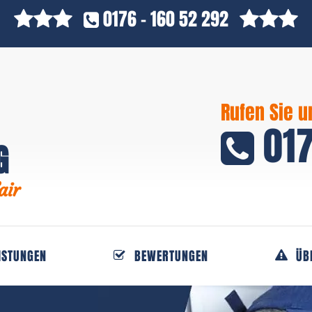
0176 - 160 52 292
Rufen Sie u
017
G
air
ISTUNGEN
BEWERTUNGEN
ÜB