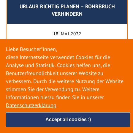
URLAUB RICHTIG PLANEN – ROHRBRUCH
VERHINDERN
18. MAI 2022
Egal ob Sommer oder Winter: Alle Menschen
Liebe Besucher*innen,
genießen ihren Urlaub. Dabei zieht es die Einen
diese Internetseite verwendet Cookies für die
weiter weg, die Anderen bleiben dann doch
Analyse und Statistik. Cookies helfen uns, die
lieber in der Heimat. Wenn Sie für eine längere
Benutzerfreundlichkeit unserer Website zu
Zeit wegfahren möchten, gibt es einige Dinge zu
verbessern. Durch die weitere Nutzung der Website
beachten, damit nicht anschließend eine böse
stimmen Sie der Verwendung zu. Weitere
Überraschung auf Sie wartet. Um einen
Informationen hierzu finden Sie in unserer
möglichst entspannten Urlaub zu […]
Datenschutzerklärung
.
Accept all cookies :)